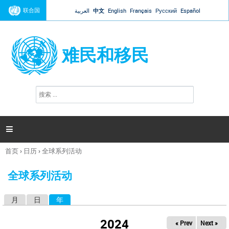
Jump to navigation
联合国
العربية
中文
English
Français
Русский
Español
难民和移民
搜
搜
索
索
表
单

首页
›
日历
›
全球系列活动
你
在
全球系列活动
这
里
月
日
年
（活动标签）
主
标
2024
« Prev
Next »
签