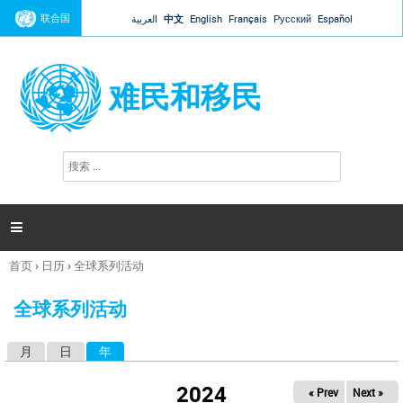
Jump to navigation
联合国
العربية
中文
English
Français
Русский
Español
难民和移民
搜
搜
索
索
表
单

首页
›
日历
›
全球系列活动
你
在
全球系列活动
这
里
月
日
年
（活动标签）
主
标
2024
« Prev
Next »
签