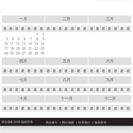
一月
二月
三月
星
星
星
星
星
星
星
星
星
星
星
星
星
星
星
星
星
星
星
星
星
1
2
3
4
5
6
7
8
9
10
11
12
13
14
15
16
17
18
19
20
21
22
23
24
25
26
27
28
29
30
四月
五月
六月
星
星
星
星
星
星
星
星
星
星
星
星
星
星
星
星
星
星
星
星
星
七月
八月
九月
星
星
星
星
星
星
星
星
星
星
星
星
星
星
星
星
星
星
星
星
星
十月
十一月
十二月
星
星
星
星
星
星
星
星
星
星
星
星
星
星
星
星
星
星
星
星
星
联合国© 2026 版权所有
网址索引
网站地图
联系我们
版权所有