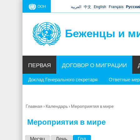
ООН
العربية
中文
English
Français
Русски
Беженцы и м
ПЕРВАЯ
ДОГОВОР О МИГРАЦИИ
Доклад Генерального секретаря
Ответные ме
Главная
›
Календарь
›
Мероприятия в мире
Вы
здесь
Мероприятия в мире
Г
Месяц
День
Год
(активная вкладка)