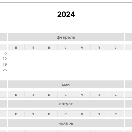
2024
февраль
в
п
в
с
ч
п
с
5
12
19
26
май
в
п
в
с
ч
п
с
август
в
п
в
с
ч
п
с
ноябрь