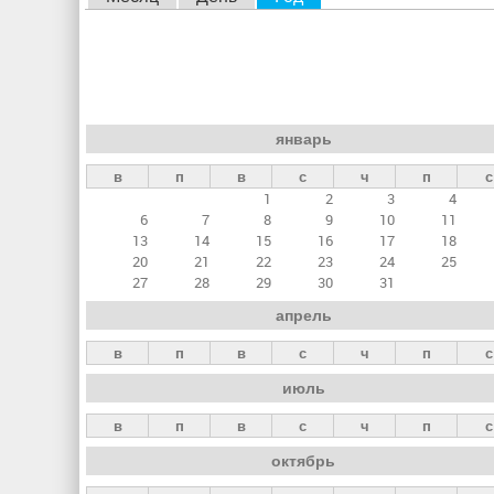
л
а
в
н
январь
ы
в
п
в
с
ч
п
с
е
1
2
3
4
в
6
7
8
9
10
11
к
13
14
15
16
17
18
20
21
22
23
24
25
л
27
28
29
30
31
а
апрель
д
в
п
в
с
ч
п
с
к
июль
и
в
п
в
с
ч
п
с
октябрь