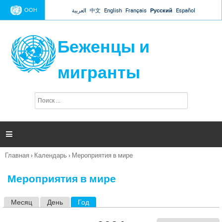
Jump to navigation
ООН
العربية
中文
English
Français
Русский
Español
Беженцы и
мигранты
П
Ф
о
о
и
р
с
к
м

а
п
Главная
›
Календарь
›
Мероприятия в мире
о
Вы
и
здесь
с
Мероприятия в мире
к
а
Месяц
День
Год
(активная вкладка)
Г
л