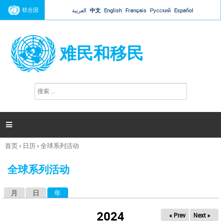
Jump to navigation
联合国
العربية
中文
English
Français
Русский
Español
难民和移民
搜
搜
索
索
表
单

首页
›
日历
›
全球系列活动
你
在
全球系列活动
这
里
月
日
年
（活动标签）
主
标
2024
« Prev
Next »
签