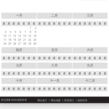
一月
二月
三月
星
星
星
星
星
星
星
星
星
星
星
星
星
星
星
星
星
星
星
星
星
1
2
3
4
5
6
7
8
9
10
11
12
13
14
15
16
17
18
19
20
21
22
23
24
25
26
27
28
29
30
四月
五月
六月
星
星
星
星
星
星
星
星
星
星
星
星
星
星
星
星
星
星
星
星
星
七月
八月
九月
星
星
星
星
星
星
星
星
星
星
星
星
星
星
星
星
星
星
星
星
星
十月
十一月
十二月
星
星
星
星
星
星
星
星
星
星
星
星
星
星
星
星
星
星
星
星
星
联合国© 2026 版权所有
网址索引
网站地图
联系我们
版权所有