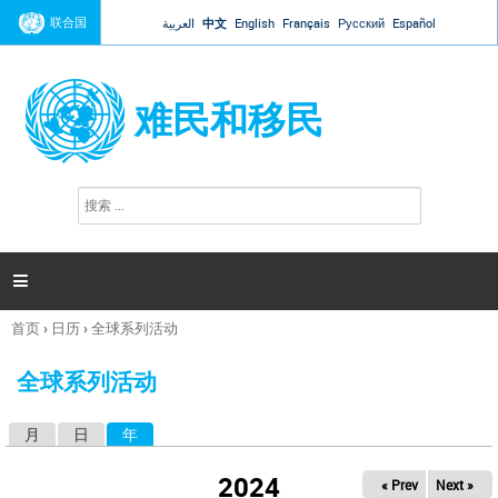
Jump to navigation
联合国
العربية
中文
English
Français
Русский
Español
难民和移民
搜
搜
索
索
表
单

首页
›
日历
›
全球系列活动
你
在
全球系列活动
这
里
月
日
年
（活动标签）
主
标
2024
« Prev
Next »
签