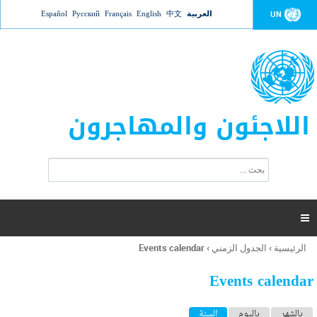
Jump to navigation
العربية
中文
English
Français
Русский
Español
UN
اللاجئون والمهاجرون
ا
ب
س
ح
ت
ث
م
ا

ر
ة
الرئيسية
›
الجدول الزمني
›
Events calendar
أنت
ا
هنا
ل
Events calendar
ب
ح
ا
بالشهر
باليوم
السنة
(علامة التبويب النشطة)
ث