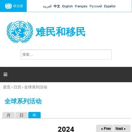
Jump to navigation
联合国
العربية
中文
English
Français
Русский
Español
难民和移民
搜
搜
索
索
表
单

首页
›
日历
›
全球系列活动
你
在
全球系列活动
这
里
月
日
年
（活动标签）
主
标
2024
« Prev
Next »
签