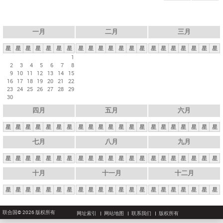
一月
二月
三月
星
星
星
星
星
星
星
星
星
星
星
星
星
星
星
星
星
星
星
星
星
1
2
3
4
5
6
7
8
9
10
11
12
13
14
15
16
17
18
19
20
21
22
23
24
25
26
27
28
29
30
四月
五月
六月
星
星
星
星
星
星
星
星
星
星
星
星
星
星
星
星
星
星
星
星
星
七月
八月
九月
星
星
星
星
星
星
星
星
星
星
星
星
星
星
星
星
星
星
星
星
星
十月
十一月
十二月
星
星
星
星
星
星
星
星
星
星
星
星
星
星
星
星
星
星
星
星
星
联合国© 2026 版权所有
网址索引
网站地图
联系我们
版权所有