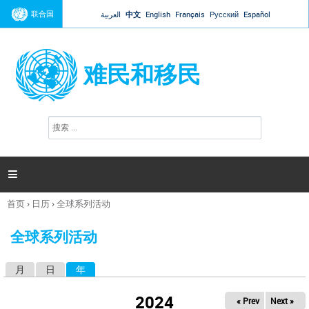
Jump to navigation
联合国
العربية
中文
English
Français
Русский
Español
难民和移民
搜
搜
索
索
表
单

首页
›
日历
›
全球系列活动
你
在
全球系列活动
这
里
月
日
年
（活动标签）
主
标
2024
« Prev
Next »
签