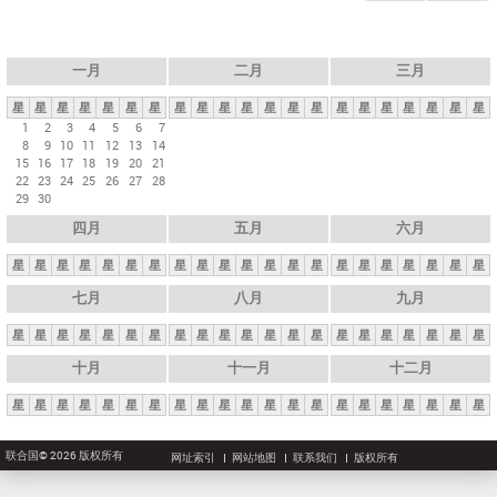
一月
二月
三月
星
星
星
星
星
星
星
星
星
星
星
星
星
星
星
星
星
星
星
星
星
1
2
3
4
5
6
7
8
9
10
11
12
13
14
15
16
17
18
19
20
21
22
23
24
25
26
27
28
29
30
四月
五月
六月
星
星
星
星
星
星
星
星
星
星
星
星
星
星
星
星
星
星
星
星
星
七月
八月
九月
星
星
星
星
星
星
星
星
星
星
星
星
星
星
星
星
星
星
星
星
星
十月
十一月
十二月
星
星
星
星
星
星
星
星
星
星
星
星
星
星
星
星
星
星
星
星
星
联合国© 2026 版权所有
网址索引
网站地图
联系我们
版权所有