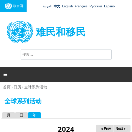
Jump to navigation
联合国
العربية
中文
English
Français
Русский
Español
难民和移民
搜
搜
索
索
表
单

首页
›
日历
›
全球系列活动
你
在
全球系列活动
这
里
月
日
年
（活动标签）
主
标
2024
« Prev
Next »
签