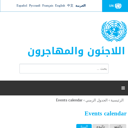
Jump to navigation
العربية
中文
English
Français
Русский
Español
UN
اللاجئون والمهاجرون
ا
ب
س
ح
ت
ث
م
ا

ر
ة
الرئيسية
›
الجدول الزمني
›
Events calendar
أنت
ا
هنا
ل
Events calendar
ب
ح
ا
بالشهر
باليوم
السنة
(علامة التبويب النشطة)
ث