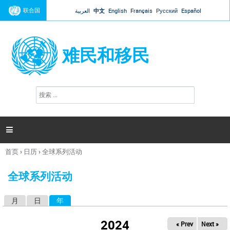
Jump to navigation
联合国
العربية
中文
English
Français
Русский
Español
难民和移民
搜
搜
索
索
表
单

首页
›
日历
›
全球系列活动
你
在
全球系列活动
这
里
月
日
年
（活动标签）
主
标
2024
« Prev
Next »
签