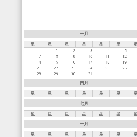
标
签
一月
星
星
星
星
星
星
1
2
3
4
5
7
8
9
10
11
12
14
15
16
17
18
19
21
22
23
24
25
26
28
29
30
31
四月
星
星
星
星
星
星
七月
星
星
星
星
星
星
十月
星
星
星
星
星
星