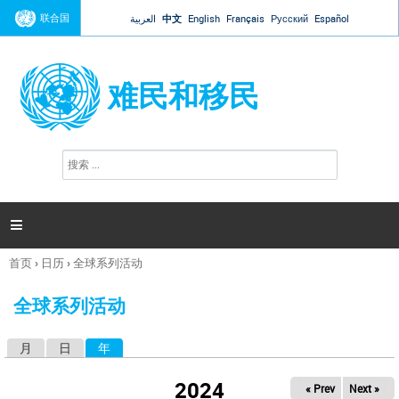
Jump to navigation
联合国
العربية
中文
English
Français
Русский
Español
难民和移民
搜
搜
索
索
表
单

首页
›
日历
›
全球系列活动
你
在
全球系列活动
这
里
月
日
年
（活动标签）
主
标
2024
« Prev
Next »
签