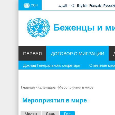
ООН
العربية
中文
English
Français
Русски
Беженцы и м
ПЕРВАЯ
ДОГОВОР О МИГРАЦИИ
Доклад Генерального секретаря
Ответные ме
Главная
›
Календарь
›
Мероприятия в мире
Вы
здесь
Мероприятия в мире
Г
Месяц
День
Год
(активная вкладка)