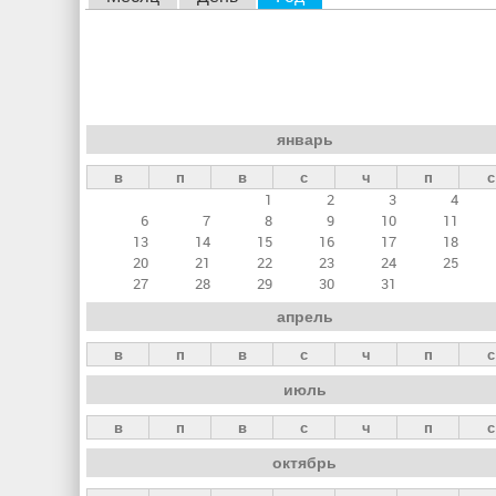
л
а
в
н
январь
ы
в
п
в
с
ч
п
с
е
1
2
3
4
в
6
7
8
9
10
11
к
13
14
15
16
17
18
20
21
22
23
24
25
л
27
28
29
30
31
а
апрель
д
в
п
в
с
ч
п
с
к
июль
и
в
п
в
с
ч
п
с
октябрь