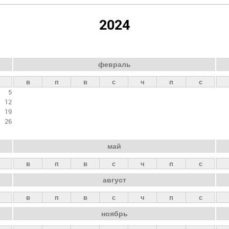
2024
февраль
в
п
в
с
ч
п
с
5
12
19
26
май
в
п
в
с
ч
п
с
август
в
п
в
с
ч
п
с
ноябрь