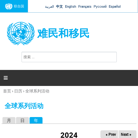
Jump to navigation
联合国
العربية
中文
English
Français
Русский
Español
难民和移民
搜
搜
索
索
表
单

首页
›
日历
›
全球系列活动
你
在
全球系列活动
这
里
月
日
年
（活动标签）
主
标
2024
« Prev
Next »
签