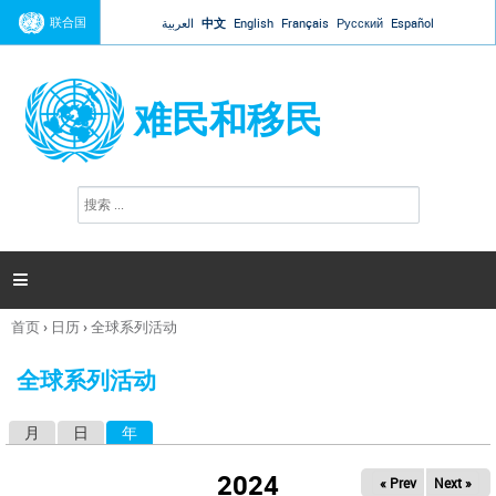
Jump to navigation
联合国
العربية
中文
English
Français
Русский
Español
难民和移民
搜
搜
索
索
表
单

首页
›
日历
›
全球系列活动
你
在
全球系列活动
这
里
月
日
年
（活动标签）
主
标
2024
« Prev
Next »
签