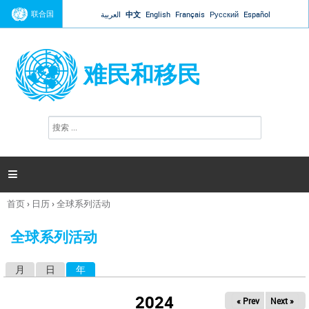
Jump to navigation
联合国
العربية
中文
English
Français
Русский
Español
难民和移民
搜
搜
索
索
表
单

首页
›
日历
›
全球系列活动
你
在
全球系列活动
这
里
月
日
年
（活动标签）
主
标
2024
« Prev
Next »
签