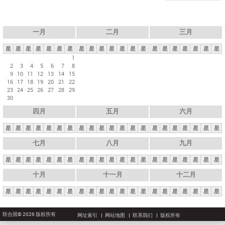
一月
二月
三月
星
星
星
星
星
星
星
星
星
星
星
星
星
星
星
星
星
星
星
星
星
1
2
3
4
5
6
7
8
9
10
11
12
13
14
15
16
17
18
19
20
21
22
23
24
25
26
27
28
29
30
四月
五月
六月
星
星
星
星
星
星
星
星
星
星
星
星
星
星
星
星
星
星
星
星
星
七月
八月
九月
星
星
星
星
星
星
星
星
星
星
星
星
星
星
星
星
星
星
星
星
星
十月
十一月
十二月
星
星
星
星
星
星
星
星
星
星
星
星
星
星
星
星
星
星
星
星
星
联合国© 2026 版权所有
网址索引
网站地图
联系我们
版权所有