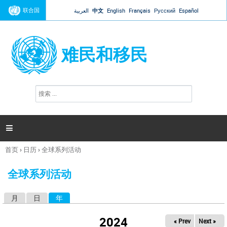
Jump to navigation
联合国
العربية
中文
English
Français
Русский
Español
难民和移民
搜
搜
索
索
表
单

首页
›
日历
›
全球系列活动
你
在
全球系列活动
这
里
月
日
年
（活动标签）
主
标
2024
« Prev
Next »
签