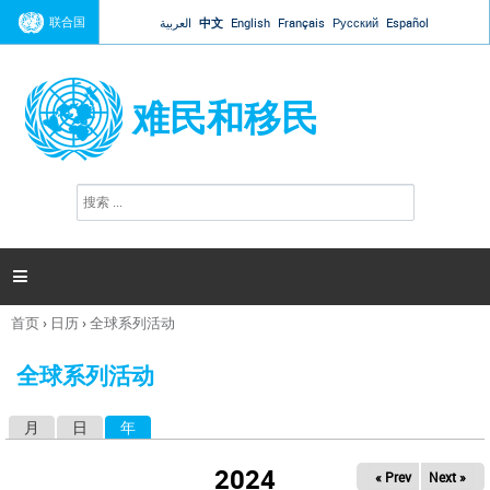
Jump to navigation
联合国
العربية
中文
English
Français
Русский
Español
难民和移民
搜
搜
索
索
表
单

首页
›
日历
›
全球系列活动
你
在
全球系列活动
这
里
月
日
年
（活动标签）
主
标
2024
« Prev
Next »
签