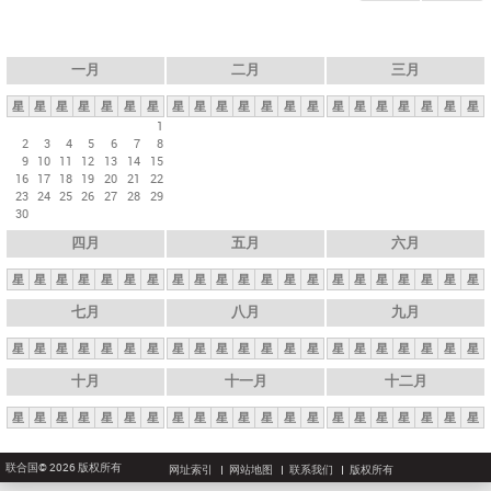
一月
二月
三月
星
星
星
星
星
星
星
星
星
星
星
星
星
星
星
星
星
星
星
星
星
1
2
3
4
5
6
7
8
9
10
11
12
13
14
15
16
17
18
19
20
21
22
23
24
25
26
27
28
29
30
四月
五月
六月
星
星
星
星
星
星
星
星
星
星
星
星
星
星
星
星
星
星
星
星
星
七月
八月
九月
星
星
星
星
星
星
星
星
星
星
星
星
星
星
星
星
星
星
星
星
星
十月
十一月
十二月
星
星
星
星
星
星
星
星
星
星
星
星
星
星
星
星
星
星
星
星
星
联合国© 2026 版权所有
网址索引
网站地图
联系我们
版权所有