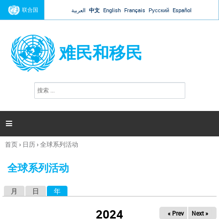
Jump to navigation
联合国
العربية
中文
English
Français
Русский
Español
难民和移民
搜
搜
索
索
表
单

首页
›
日历
›
全球系列活动
你
在
全球系列活动
这
里
月
日
年
（活动标签）
主
标
2024
« Prev
Next »
签