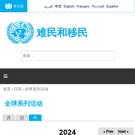
Jump to navigation
联合国
العربية
中文
English
Français
Русский
Español
难民和移民
搜
搜
索
索
表
单

首页
›
日历
›
全球系列活动
你
在
全球系列活动
这
里
月
日
年
（活动标签）
主
标
2024
« Prev
Next »
签