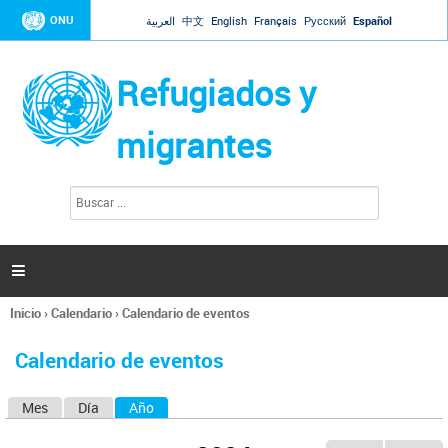
Jump to navigation
ONU
العربية
中文
English
Français
Русский
Español
Refugiados y
migrantes
B
F
u
o
s
r
c
a
m
r

u
l
Inicio
›
Calendario
›
Calendario de eventos
a
Se
r
encuentra
i
Calendario de eventos
usted
o
aquí
d
Mes
Día
Año
(solapa activa)
S
e
b
o