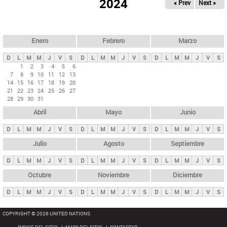
ú
2024
« Prev
Next »
l
s
a
q
p
u
e
a
Enero
Febrero
Marzo
d
s
a
D
L
M
M
J
V
S
D
L
M
M
J
V
S
D
L
M
M
J
V
S
p
1
2
3
4
5
6
7
8
9
10
11
12
13
r
14
15
16
17
18
19
20
i
21
22
23
24
25
26
27
28
29
30
31
n
Abril
Mayo
Junio
c
i
D
L
M
M
J
V
S
D
L
M
M
J
V
S
D
L
M
M
J
V
S
p
Julio
Agosto
Septiembre
a
D
L
M
M
J
V
S
D
L
M
M
J
V
S
D
L
M
M
J
V
S
l
e
Octubre
Noviembre
Diciembre
s
D
L
M
M
J
V
S
D
L
M
M
J
V
S
D
L
M
M
J
V
S
COPYRIGHT © 2026 UNITED NATIONS