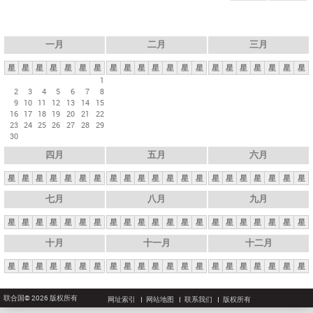
一月
二月
三月
星
星
星
星
星
星
星
星
星
星
星
星
星
星
星
星
星
星
星
星
星
1
2
3
4
5
6
7
8
9
10
11
12
13
14
15
16
17
18
19
20
21
22
23
24
25
26
27
28
29
30
四月
五月
六月
星
星
星
星
星
星
星
星
星
星
星
星
星
星
星
星
星
星
星
星
星
七月
八月
九月
星
星
星
星
星
星
星
星
星
星
星
星
星
星
星
星
星
星
星
星
星
十月
十一月
十二月
星
星
星
星
星
星
星
星
星
星
星
星
星
星
星
星
星
星
星
星
星
联合国© 2026 版权所有
网址索引
网站地图
联系我们
版权所有