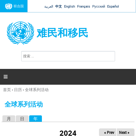
Jump to navigation
联合国
العربية
中文
English
Français
Русский
Español
难民和移民
搜
搜
索
索
表
单

首页
›
日历
›
全球系列活动
你
在
全球系列活动
这
里
月
日
年
（活动标签）
主
标
2024
« Prev
Next »
签