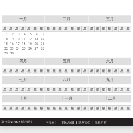
一月
二月
三月
星
星
星
星
星
星
星
星
星
星
星
星
星
星
星
星
星
星
星
星
星
1
2
3
4
5
6
7
8
9
10
11
12
13
14
15
16
17
18
19
20
21
22
23
24
25
26
27
28
29
30
四月
五月
六月
星
星
星
星
星
星
星
星
星
星
星
星
星
星
星
星
星
星
星
星
星
七月
八月
九月
星
星
星
星
星
星
星
星
星
星
星
星
星
星
星
星
星
星
星
星
星
十月
十一月
十二月
星
星
星
星
星
星
星
星
星
星
星
星
星
星
星
星
星
星
星
星
星
联合国© 2026 版权所有
网址索引
网站地图
联系我们
版权所有