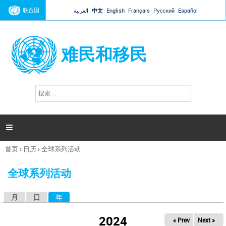
Jump to navigation
联合国
العربية
中文
English
Français
Русский
Español
难民和移民
搜
搜
索
索
表
单

首页
›
日历
›
全球系列活动
你
在
全球系列活动
这
里
月
日
年
（活动标签）
主
标
2024
« Prev
Next »
签