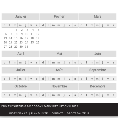
c
l
h
e
e
r
t
Janvier
Février
Mars
c
s
h
d
l
m
m
j
v
s
d
l
m
m
j
v
s
d
l
m
m
j
v
s
p
1
2
3
4
5
e
6
7
8
9
10
11
12
r
13
14
15
16
17
18
19
i
20
21
22
23
24
25
26
27
28
29
30
31
n
Avril
Mai
Juin
c
i
d
l
m
m
j
v
s
d
l
m
m
j
v
s
d
l
m
m
j
v
s
p
Juillet
Août
Septembre
a
d
l
m
m
j
v
s
d
l
m
m
j
v
s
d
l
m
m
j
v
s
u
x
Octobre
Novembre
Décembre
d
l
m
m
j
v
s
d
l
m
m
j
v
s
d
l
m
m
j
v
s
DROITS D'AUTEUR © 2026 ORGANISATION DES NATIONS UNIES
INDEX DE A À Z
PLAN DU SITE
CONTACT
DROITS D'AUTEUR