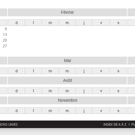
Février
d
l
m
m
j
v
s
6
13
20
27
Mai
d
l
m
m
j
v
s
Août
d
l
m
m
j
v
s
Novembre
d
l
m
m
j
v
s
IONS UNIES
INDEX DE A À Z
PL