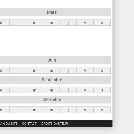
h
e
Mars
r
d
l
m
m
j
v
s
c
h
e
Juin
d
l
m
m
j
v
s
Septembre
d
l
m
m
j
v
s
Décembre
d
l
m
m
j
v
s
AN DU SITE
CONTACT
DROITS D'AUTEUR