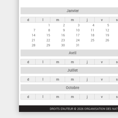
e
Janvier
t
d
l
m
m
j
v
s
s
1
2
3
4
5
p
7
8
9
10
11
12
r
14
15
16
17
18
19
21
22
23
24
25
26
i
28
29
30
31
n
Avril
c
d
l
m
m
j
v
s
i
Juillet
p
a
d
l
m
m
j
v
s
u
Octobre
x
d
l
m
m
j
v
s
DROITS D'AUTEUR © 2026 ORGANISATION DES NAT