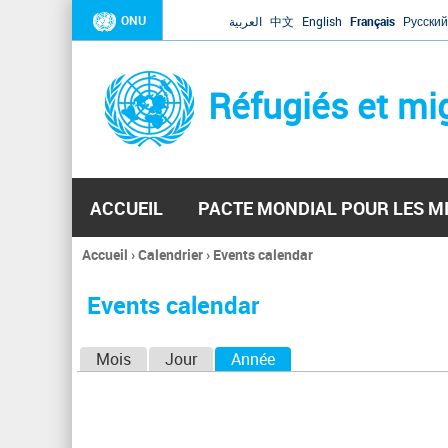
ONU
العربية
中文
English
Français
Русский
Réfugiés et mi
ACCUEIL
PACTE MONDIAL POUR LES M
Accueil
›
Calendrier
›
Events calendar
Vous
êtes
Events calendar
ici
O
Mois
Jour
Année
(onglet actif)
n
g
l