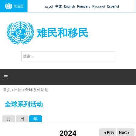
Jump to navigation
联合国
العربية
中文
English
Français
Русский
Español
难民和移民
搜
搜
索
索
表
单

首页
›
日历
›
全球系列活动
你
在
全球系列活动
这
里
月
日
年
（活动标签）
主
标
2024
« Prev
Next »
签