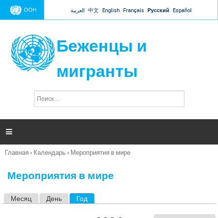
Jump to navigation
ООН
العربية
中文
English
Français
Русский
Español
Беженцы и
мигранты
П
Ф
о
о
и
р
с
к
м

а
п
Главная
›
Календарь
›
Мероприятия в мире
о
Вы
и
здесь
с
Мероприятия в мире
к
а
Месяц
День
Год
(активная вкладка)
Г
л