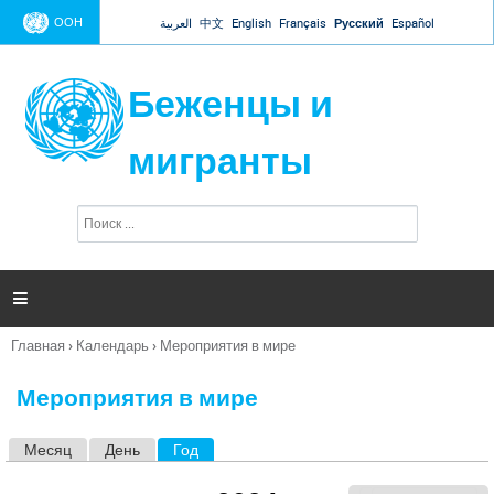
Jump to navigation
ООН
العربية
中文
English
Français
Русский
Español
Беженцы и
мигранты
П
Ф
о
о
и
р
с
к
м

а
п
Главная
›
Календарь
›
Мероприятия в мире
о
Вы
и
здесь
с
Мероприятия в мире
к
а
Месяц
День
Год
(активная вкладка)
Г
л