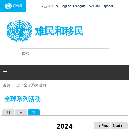
Jump to navigation
联合国
العربية
中文
English
Français
Русский
Español
难民和移民
搜
搜
索
索
表
单

首页
›
日历
›
全球系列活动
你
在
全球系列活动
这
里
月
日
年
（活动标签）
主
标
2024
« Prev
Next »
签