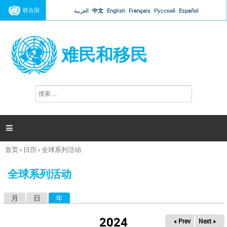
Jump to navigation
联合国
العربية
中文
English
Français
Русский
Español
难民和移民
搜
搜
索
索
表
单

首页
›
日历
›
全球系列活动
你
在
全球系列活动
这
里
月
日
年
（活动标签）
主
标
2024
« Prev
Next »
签