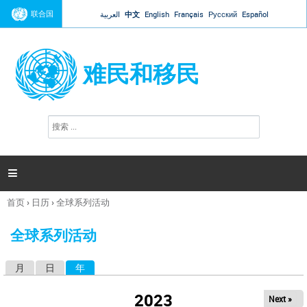
Jump to navigation
联合国
العربية
中文
English
Français
Русский
Español
难民和移民
搜
搜
索
索
表
单

首页
›
日历
›
全球系列活动
你
在
全球系列活动
这
里
月
日
年
（活动标签）
主
标
2023
Next »
签