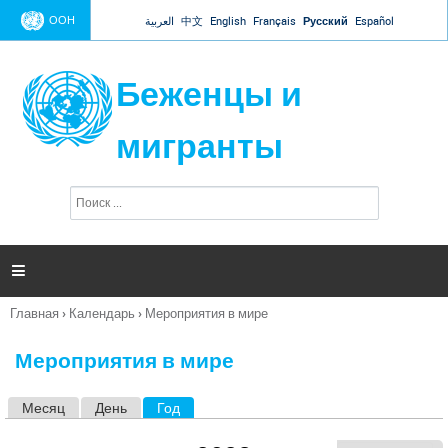
Jump to navigation
ООН
العربية
中文
English
Français
Русский
Español
Беженцы и
мигранты
П
Ф
о
о
и
р
с
к
м

а
п
Главная
›
Календарь
›
Мероприятия в мире
о
Вы
и
здесь
с
Мероприятия в мире
к
а
Месяц
День
Год
(активная вкладка)
Г
л