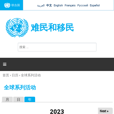
Jump to navigation
联合国
العربية
中文
English
Français
Русский
Español
难民和移民
搜
搜
索
索
表
单

首页
›
日历
›
全球系列活动
你
在
全球系列活动
这
里
月
日
年
（活动标签）
主
标
2023
Next »
签