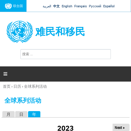
Jump to navigation
联合国
العربية
中文
English
Français
Русский
Español
难民和移民
搜
搜
索
索
表
单

首页
›
日历
›
全球系列活动
你
在
全球系列活动
这
里
月
日
年
（活动标签）
主
标
2023
Next »
签