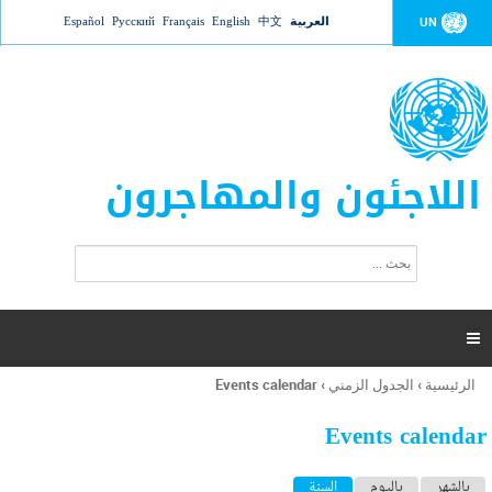
Jump to navigation
العربية
中文
English
Français
Русский
Español
UN
اللاجئون والمهاجرون
ا
ب
س
ح
ت
ث
م
ا

ر
ة
الرئيسية
›
الجدول الزمني
›
Events calendar
أنت
ا
هنا
ل
Events calendar
ب
ح
ا
بالشهر
باليوم
السنة
(علامة التبويب النشطة)
ث