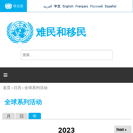
Jump to navigation
联合国
العربية
中文
English
Français
Русский
Español
难民和移民
搜
搜
索
索
表
单

首页
›
日历
›
全球系列活动
你
在
全球系列活动
这
里
月
日
年
（活动标签）
主
标
2023
Next »
签