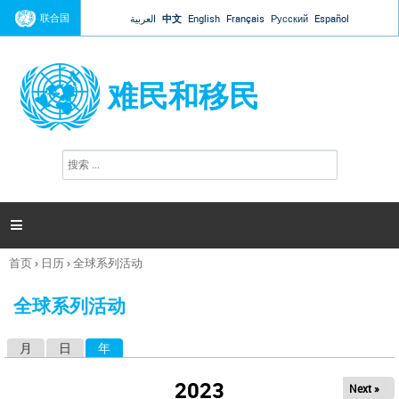
Jump to navigation
联合国
العربية
中文
English
Français
Русский
Español
难民和移民
搜
搜
索
索
表
单

首页
›
日历
›
全球系列活动
你
在
全球系列活动
这
里
月
日
年
（活动标签）
主
标
2023
Next »
签