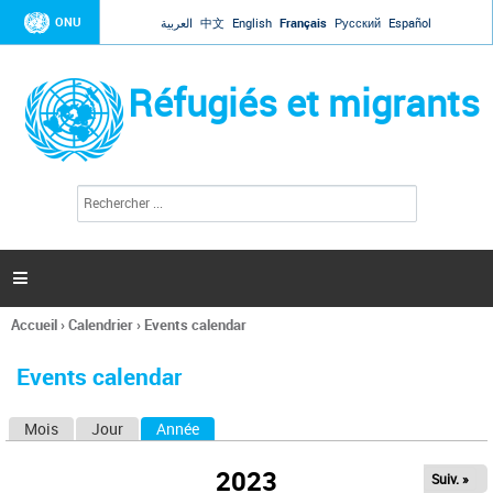
Jump to navigation
ONU
العربية
中文
English
Français
Русский
Español
Réfugiés et migrants
R
F
e
o
c
r
h
e
m
r

u
c
l
h
Accueil
›
Calendrier
›
Events calendar
a
e
Vous
r
i
êtes
r
Events calendar
ici
e
d
Mois
Jour
Année
(onglet actif)
O
e
r
n
e
2023
Suiv. »
g