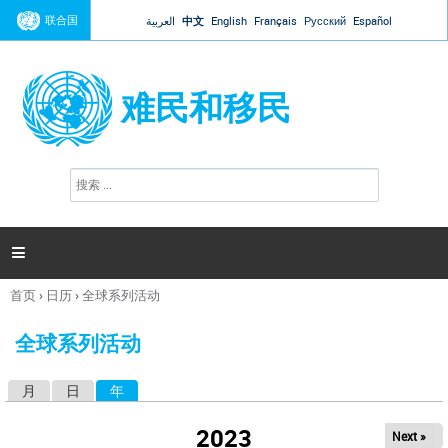
Jump to navigation
联合国
العربية
中文
English
Français
Русский
Español
难民和移民
搜
搜
索
索
表
单

首页
›
日历
›
全球系列活动
你
在
全球系列活动
这
里
月
日
年
（活动标签）
主
标
2023
Next »
签