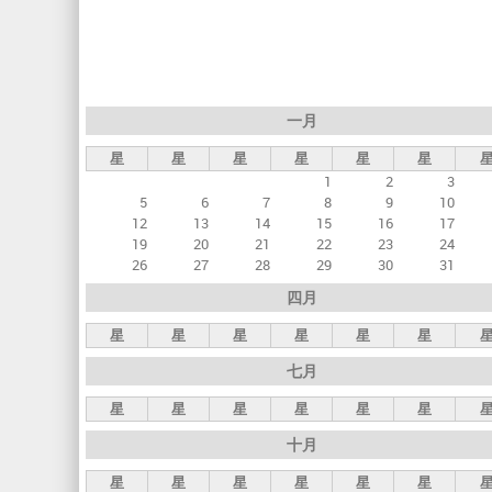
标
签
一月
星
星
星
星
星
星
1
2
3
5
6
7
8
9
10
12
13
14
15
16
17
19
20
21
22
23
24
26
27
28
29
30
31
四月
星
星
星
星
星
星
七月
星
星
星
星
星
星
十月
星
星
星
星
星
星