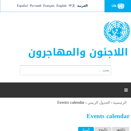
Jump to navigation
العربية
中文
English
Français
Русский
Español
UN
اللاجئون والمهاجرون
ا
ب
س
ح
ت
ث
م
ا

ر
ة
الرئيسية
›
الجدول الزمني
›
Events calendar
أنت
ا
هنا
ل
Events calendar
ب
ح
ا
بالشهر
باليوم
السنة
(علامة التبويب النشطة)
ث