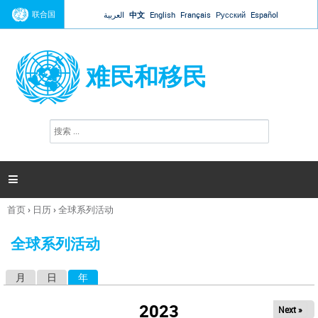
Jump to navigation
联合国
العربية
中文
English
Français
Русский
Español
难民和移民
搜
搜
索
索
表
单

首页
›
日历
›
全球系列活动
你
在
全球系列活动
这
里
月
日
年
（活动标签）
主
标
2023
Next »
签