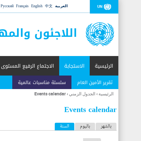
العربية
中文
English
Français
Русский
UN
اللاجئون والمه
الرئيسية
الاستجابة
الاجتماع الرفيع المستوى
تقرير الأمين العام
سلسلة مناسبات عالمية
الرئيسية
›
الجدول الزمني
›
Events calendar
أنت
هنا
Events calendar
ا
بالشهر
باليوم
السنة
(علامة التبويب النشطة)
ل