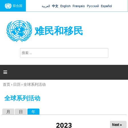
Jump to navigation
联合国
العربية
中文
English
Français
Русский
Español
难民和移民
搜
搜
索
索
表
单

首页
›
日历
›
全球系列活动
你
在
全球系列活动
这
里
月
日
年
（活动标签）
主
标
2023
Next »
签