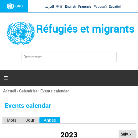
Jump to navigation
ONU
العربية
中文
English
Français
Русский
Español
Réfugiés et migrants
R
F
e
o
c
r
h
e
m
r

u
c
l
h
Accueil
›
Calendrier
›
Events calendar
a
e
Vous
r
i
êtes
r
Events calendar
ici
e
d
Mois
Jour
Année
(onglet actif)
O
e
r
n
e
2023
Suiv. »
g