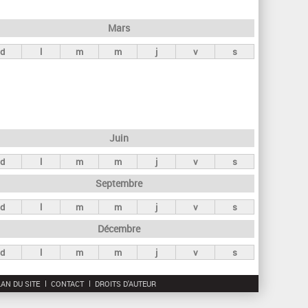
h
e
Mars
r
d
l
m
m
j
v
s
c
h
e
Juin
d
l
m
m
j
v
s
Septembre
d
l
m
m
j
v
s
Décembre
d
l
m
m
j
v
s
AN DU SITE
CONTACT
DROITS D'AUTEUR