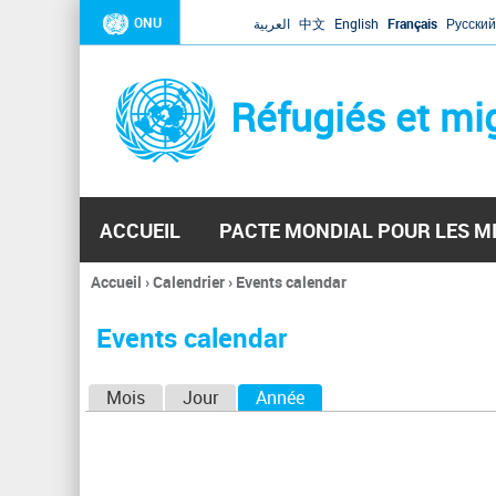
ONU
العربية
中文
English
Français
Русский
Réfugiés et mi
ACCUEIL
PACTE MONDIAL POUR LES M
Accueil
›
Calendrier
›
Events calendar
Vous
êtes
Events calendar
ici
O
Mois
Jour
Année
(onglet actif)
n
g
l