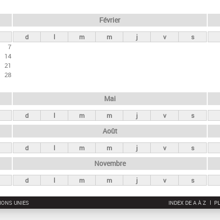
Février
d
l
m
m
j
v
s
7
14
21
28
Mai
d
l
m
m
j
v
s
Août
d
l
m
m
j
v
s
Novembre
d
l
m
m
j
v
s
IONS UNIES
INDEX DE A À Z
PL