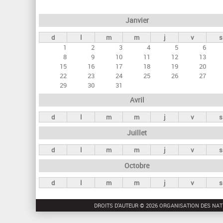
e
Janvier
t
d
l
m
m
j
v
s
s
1
2
3
4
5
6
p
8
9
10
11
12
13
r
15
16
17
18
19
20
22
23
24
25
26
27
i
29
30
31
n
Avril
c
d
l
m
m
j
v
s
i
Juillet
p
a
d
l
m
m
j
v
s
u
Octobre
x
d
l
m
m
j
v
s
DROITS D'AUTEUR © 2026 ORGANISATION DES NAT