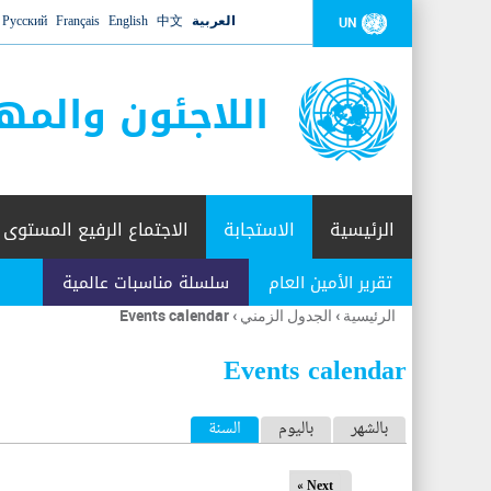
العربية
中文
English
Français
Русский
UN
اللاجئون والمه
الرئيسية
الاستجابة
الاجتماع الرفيع المستوى
تقرير الأمين العام
سلسلة مناسبات عالمية
الرئيسية
›
الجدول الزمني
›
Events calendar
أنت
هنا
Events calendar
ا
بالشهر
باليوم
السنة
(علامة التبويب النشطة)
ل
Next »