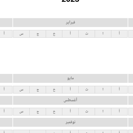
فبراير
أ
ا
ث
أ
خ
ج
س
أ
مايو
أ
ا
ث
أ
خ
ج
س
أ
أغسطس
أ
ا
ث
أ
خ
ج
س
أ
نوفمبر