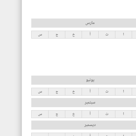
مارس
ا
ث
أ
خ
ج
س
يونيو
ا
ث
أ
خ
ج
س
سبتمبر
ا
ث
أ
خ
ج
س
ديسمبر