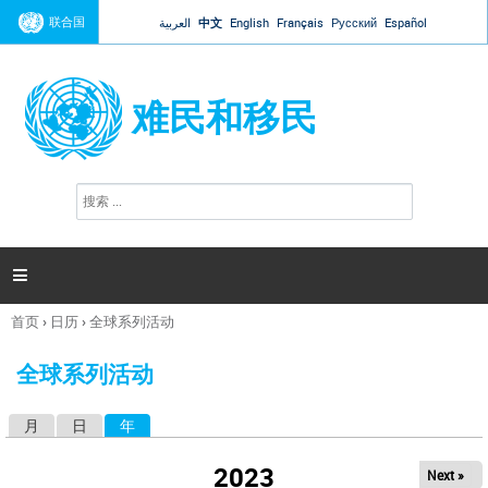
Jump to navigation
联合国
العربية
中文
English
Français
Русский
Español
难民和移民
搜
搜
索
索
表
单

首页
›
日历
›
全球系列活动
你
在
全球系列活动
这
里
月
日
年
（活动标签）
主
标
2023
Next »
签